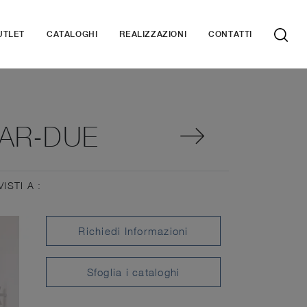
UTLET
CATALOGHI
REALIZZAZIONI
CONTATTI
 AR-DUE
VISTI A :
Richiedi Informazioni
Sfoglia i cataloghi