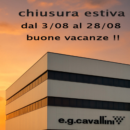
n melaminico, ti raccomandiamo il modello presente in foto
za sono garantiti. Scopri una ricca gamma di Cucine Modern
nato per te le più belle soluzioni Ar-due, caratterizzate d
esta proposta ti sorprenderà grazie alla quasi infinita ga
li visitando il nostro negozio. Con la Cucina Moderna Easy
icchendone l'estetica, mixando perfettamente originali doti
EZZO