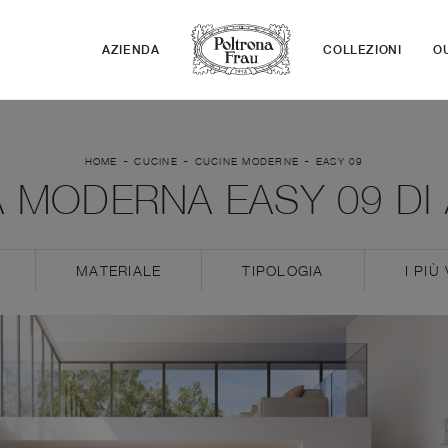
AZIENDA
COLLEZIONI
O
-
-
-
HOME
CUCINE
CUCINE MODERNE
EASY 09
 MODERNA EASY 09 DI
MATERIALE
TIPOLOGIA
I PIÙ 