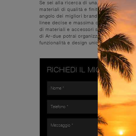
Se sei alla ricerca di una composizione i
materiali di qualità e finiture di tenden
angolo dei migliori brand: abbiamo selezio
linee decise e massima componibilità. Qu
di materiali e accessori sempre disponibi
di Ar-due potrai organizzare gli spazi arr
funzionalità e design unico.
RICHIEDI IL MIGLIOR PR