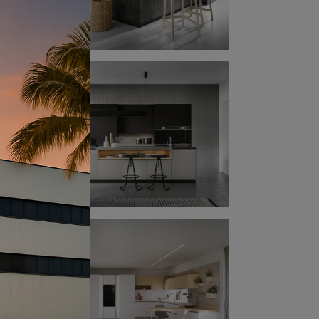
:
e ad
a
mma
 09
 di