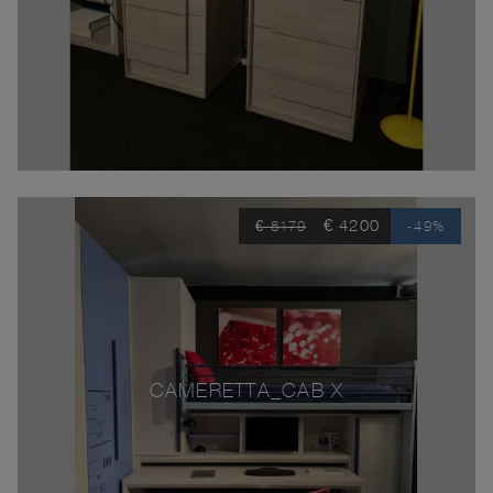
€ 4200
€ 8179
-49%
CAMERETTA_CAB X