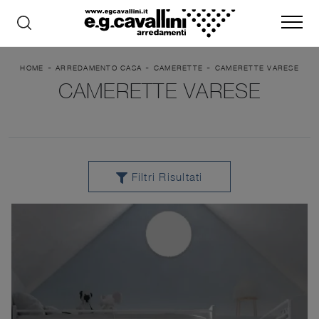
-
-
-
HOME
ARREDAMENTO CASA
CAMERETTE
CAMERETTE VARESE
CAMERETTE VARESE
Filtri Risultati