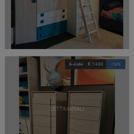
€ 1400
€ 2280
-39%
SETTIMANALI