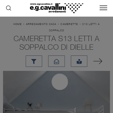
-
-
-
HOME
ARREDAMENTO CASA
CAMERETTE
S13 LETTI A
SOPPALCO
CAMERETTA S13 LETTI A
SOPPALCO DI DIELLE