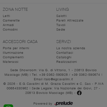
ZONA NOTTE
LIVING
Letti
Salotti
Camerette
Pareti Attrezzate
Armadi
Tavoli
Comodini
Sedie
ACCESSORI CASA
SERVIZI
Porte per interni
La nostra azienda
Illuminazione
Contattaci
Complementi
Cataloghi
Materassi
Realizzazioni
Sede Showroom: Via G. di Vittorio, 1 - 20813 Bovisio
Masciago (MB)
|
Tel. +39 0362-590928
/
+39 0362-590674
|
Email italo@egcavallini.it
© 2026 - E.G.Cavallini di M. Grazia Cavallini e C. Sas - P.IVA
00684330962 |
Sede Legale: Via Nazionale dei Giovi, 27 -
20813 Bovisio Masciago (MB)
-
Powered by