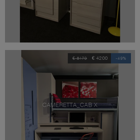
€ 4200
€ 8179
-49%
CAMERETTA_CAB X