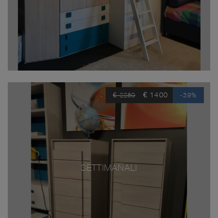
€ 1400
€ 2280
-39%
SETTIMANALI