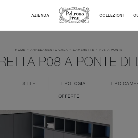
AZIENDA
COLLEZIONI
O
-
-
-
HOME
ARREDAMENTO CASA
CAMERETTE
P08 A PONTE
ETTA P08 A PONTE DI 
STILE
TIPOLOGIA
TIPO CAME
OFFERTE