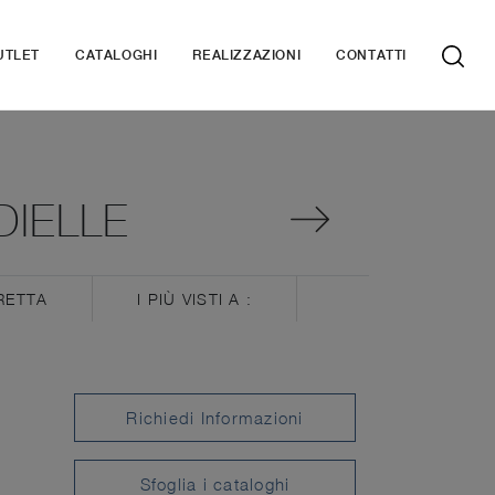
UTLET
CATALOGHI
REALIZZAZIONI
CONTATTI
DIELLE
RETTA
I PIÙ VISTI A :
Richiedi Informazioni
Sfoglia i cataloghi