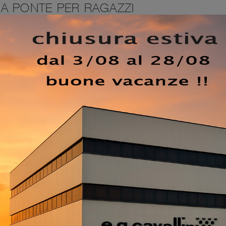
A PONTE PER RAGAZZI
tta P08 A ponte di Dielle in laccato opaco: è ideale per
gliente, bello e ben organizzato. Gli elementi accessori
elle sono sempre personalizzabili, per evitare qualsiasi
merette a ponte per ragazzi del rinomato marchio sono
spondono sempre alle richieste dei bimbi. Se la stanza ha
soluzioni che Dielle presenta, sempre in grado di congiung
oli e pitture atossiche caratterizzano le proposte del marc
nte ideali per te.
EZZO