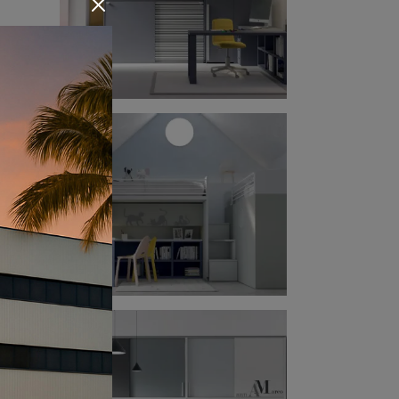
ere
hio,