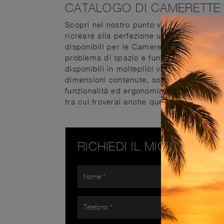
CATALOGO DI CAMERETTE 
Scopri nel nostro punto vendita la Camere
ricreare alla perfezione un ambiente acco
disponibili per le Camerette a ponte di Di
problema di spazio e funzionalità. Le Ca
disponibili in molteplici versioni, che ri
dimensioni contenute, sono differenti le 
funzionalità ed ergonomia. Materiali durev
tra cui troverai anche quelle moderne a po
RICHIEDI IL MIGLIOR PR