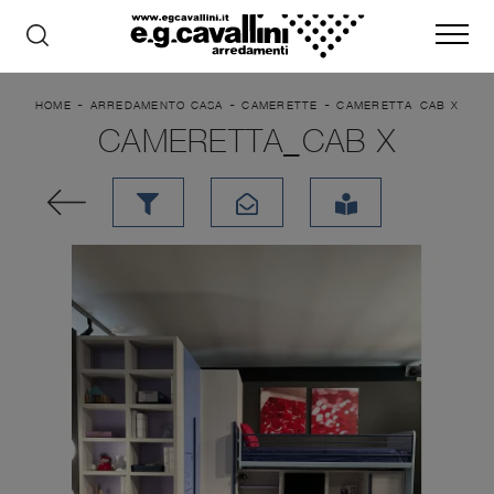
-
-
-
HOME
ARREDAMENTO CASA
CAMERETTE
CAMERETTA_CAB X
CAMERETTA_CAB X