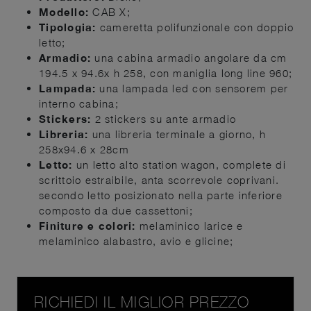
Modello:
CAB X;
Tipologia:
cameretta polifunzionale con doppio
letto;
Armadio:
una cabina armadio angolare da cm
194.5 x 94.6x h 258, con maniglia long line 960;
Lampada:
una lampada led con sensorem per
interno cabina;
Stickers:
2 stickers su ante armadio
Libreria:
una libreria terminale a giorno, h
258x94.6 x 28cm
Letto:
un letto alto station wagon, complete di
scrittoio estraibile, anta scorrevole coprivani.
secondo letto posizionato nella parte inferiore
composto da due cassettoni;
Finiture e colori:
melaminico larice e
melaminico alabastro, avio e glicine;
RICHIEDI IL MIGLIOR PREZZO