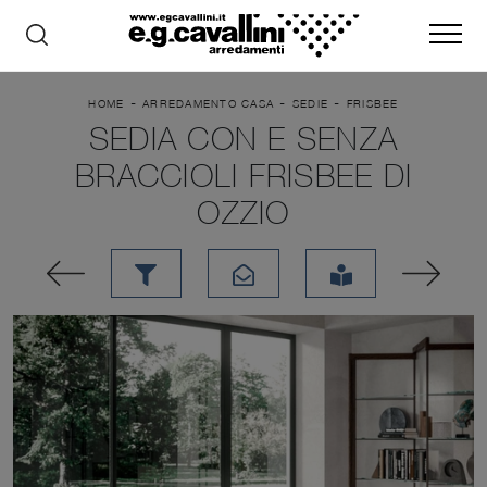
-
-
-
HOME
ARREDAMENTO CASA
SEDIE
FRISBEE
SEDIA CON E SENZA
BRACCIOLI FRISBEE DI
OZZIO