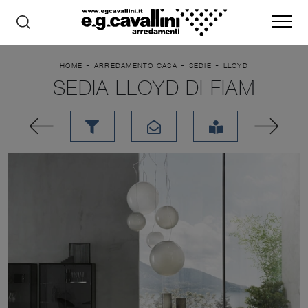
-
-
-
HOME
ARREDAMENTO CASA
SEDIE
LLOYD
SEDIA LLOYD DI FIAM