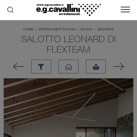
-
-
-
HOME
ARREDAMENTO CASA
DIVANI
LEONARD
SALOTTO LEONARD DI
FLEXTEAM