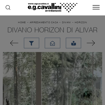
-
-
-
HOME
ARREDAMENTO CASA
DIVANI
HORIZON
DIVANO HORIZON DI ALIVAR