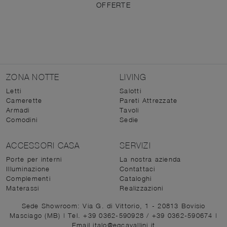
OFFERTE
ZONA NOTTE
LIVING
Letti
Salotti
Camerette
Pareti Attrezzate
Armadi
Tavoli
Comodini
Sedie
ACCESSORI CASA
SERVIZI
Porte per interni
La nostra azienda
Illuminazione
Contattaci
Complementi
Cataloghi
Materassi
Realizzazioni
Sede Showroom: Via G. di Vittorio, 1 - 20813 Bovisio
Masciago (MB)
|
Tel. +39 0362-590928
/
+39 0362-590674
|
Email italo@egcavallini.it