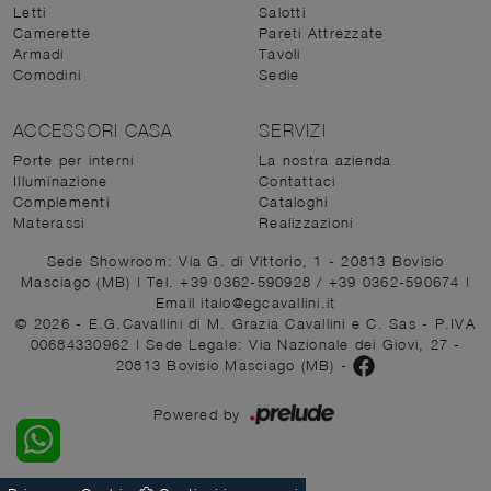
Letti
Salotti
Camerette
Pareti Attrezzate
Armadi
Tavoli
Comodini
Sedie
ACCESSORI CASA
SERVIZI
Porte per interni
La nostra azienda
Illuminazione
Contattaci
Complementi
Cataloghi
Materassi
Realizzazioni
Sede Showroom: Via G. di Vittorio, 1 - 20813 Bovisio
Masciago (MB)
|
Tel. +39 0362-590928
/
+39 0362-590674
|
Email italo@egcavallini.it
© 2026 - E.G.Cavallini di M. Grazia Cavallini e C. Sas - P.IVA
00684330962 |
Sede Legale: Via Nazionale dei Giovi, 27 -
20813 Bovisio Masciago (MB)
-
Powered by