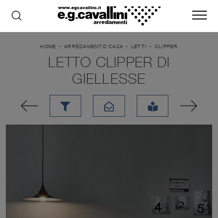
-
-
-
HOME
ARREDAMENTO CASA
LETTI
CLIPPER
LETTO CLIPPER DI
GIELLESSE