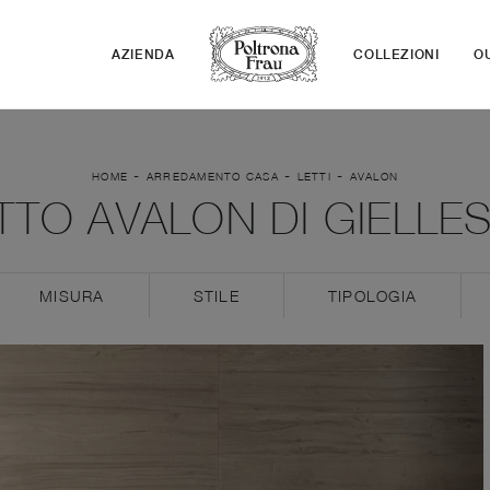
AZIENDA
COLLEZIONI
O
-
-
-
HOME
ARREDAMENTO CASA
LETTI
AVALON
TTO AVALON DI GIELLE
MISURA
STILE
TIPOLOGIA