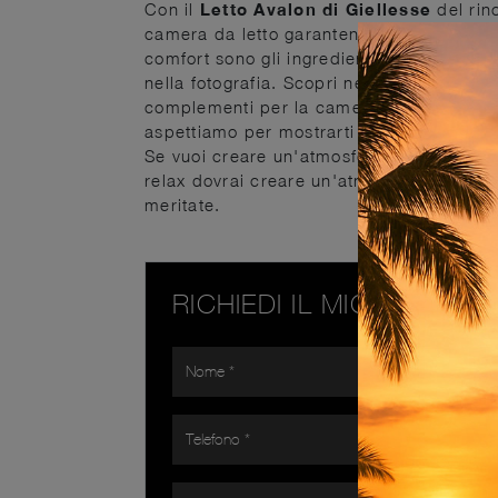
Con il
Letto Avalon di Giellesse
del rino
camera da letto garantendoti comodità, fun
comfort sono gli ingredienti che distinguon
nella fotografia. Scopri nel nostro showr
complementi per la camera da letto dei mi
aspettiamo per mostrarti la nostra design
Se vuoi creare un'atmosfera intima e rasser
relax dovrai creare un'atmosfera rasseren
meritate.
RICHIEDI IL MIGLIOR PR