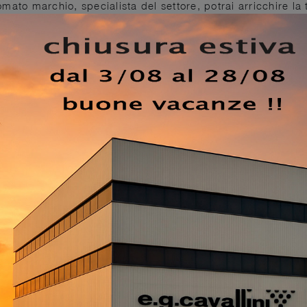
mato marchio, specialista del settore, potrai arricchire la 
zionalità e un design pulito. Qualità delle finiture e gran
o tutti i prodotti della marca, tra cui anche il letto in legn
oom una ricca gamma di Letti con contenitore, mobili e
gliori produttori. Se vuoi ammobiliare spazi moderni, ti
 di Arredamento Casa per realizzare il tuo progetto su mis
enante, il modello visibile in foto fa per te: nella stanza 
ante, per farti rigenerare le energie psichiche e fisiche c
EZZO