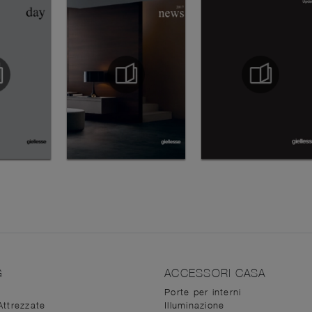
G
ACCESSORI CASA
Porte per interni
Attrezzate
Illuminazione