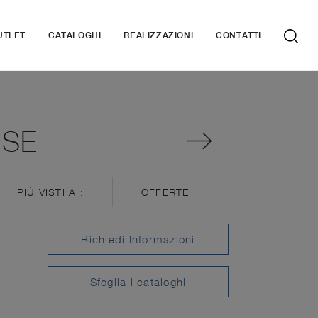
UTLET
CATALOGHI
REALIZZAZIONI
CONTATTI
SSE
I PIÙ VISTI A :
OFFERTE
Richiedi Informazioni
Sfoglia i cataloghi