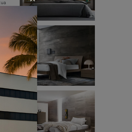
tua
de
o
ura.
del
ome