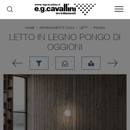
-
-
-
HOME
ARREDAMENTO CASA
LETTI
PONGO
LETTO IN LEGNO PONGO DI
OGGIONI