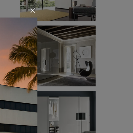
ia.
izza
te
e
io