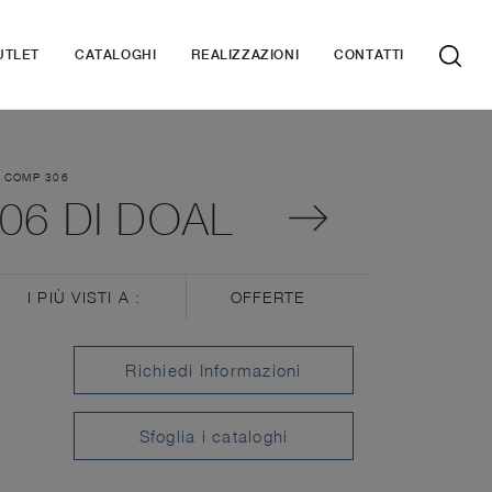
UTLET
CATALOGHI
REALIZZAZIONI
CONTATTI
 COMP 306
06 DI DOAL
I PIÙ VISTI A :
OFFERTE
Richiedi Informazioni
Sfoglia i cataloghi