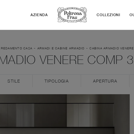
AZIENDA
COLLEZIONI
O
-
-
RREDAMENTO CASA
ARMADI E CABINE ARMADIO
CABINA ARMADIO VENERE
MADIO VENERE COMP 3
STILE
TIPOLOGIA
APERTURA