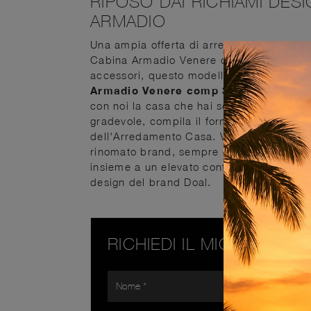
RIPOSO DAI RICHIAMI DES
ARMADIO
Una ampia offerta di arredi in laccato op
Cabina Armadio Venere comp 306 di Doal i
accessori, questo modello ti farà ultimar
Armadio Venere comp 306 di Doal
: se 
con noi la casa che hai sempre sognato. 
gradevole, compila il form o vieni da noi 
dell'Arredamento Casa. Visitare il nostro
rinomato brand, sempre di alto contenuto 
insieme a un elevato contenuto estetico,
design del brand Doal.
RICHIEDI IL MIGLIOR PR