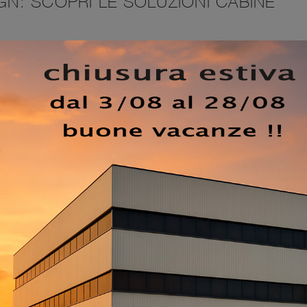
IGN: SCOPRI LE SOLUZIONI CABINE
aco come questo armadio con ante scorrevoli nella fotograf
n laccato opaco: in un ricco catalogo di mobili e oggetti
e la tua camera da letto come l'avevi immaginata.
Cabina
vuoi arredatori professionisti per preventivi e progetti, real
Se desideri ricreare una stanza funzionale ed esteticamen
per ottenere infromazioni, novità e tendenze nell'ambito
 negozio vuol dire vedere dal vivo tante proposte del noto 
estetico. Durevolezza e comfort sono gli ingredienti che,
 connotano tutti gli Armadi e Cabine Armadio cabine armad
EZZO