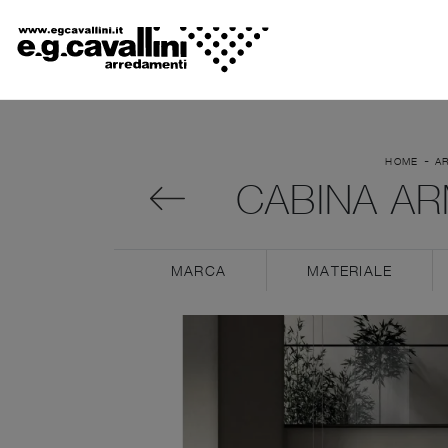
-
HOME
A
CABINA AR
MARCA
MATERIALE