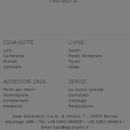
I PIÙ VISTI A :
ZONA NOTTE
LIVING
Letti
Salotti
Camerette
Pareti Attrezzate
Armadi
Tavoli
Comodini
Sedie
ACCESSORI CASA
SERVIZI
Porte per interni
La nostra azienda
Illuminazione
Contattaci
Complementi
Cataloghi
Materassi
Realizzazioni
Sede Showroom: Via G. di Vittorio, 1 - 20813 Bovisio
Masciago (MB)
|
Tel. +39 0362-590928
/
+39 0362-590674
|
Email italo@egcavallini.it