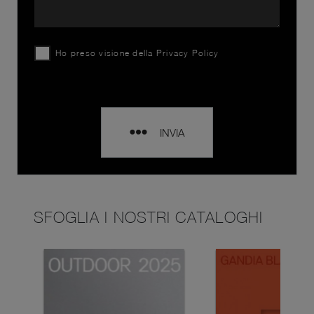
Ho preso visione della
Privacy Policy
INVIA
SFOGLIA I NOSTRI CATALOGHI