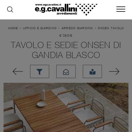
-
-
-
HOME
UFFICIO E GIARDINO
ARREDO GIARDINO
ONSEN TAVOLO
E SEDIE
TAVOLO E SEDIE ONSEN DI
GANDIA BLASCO