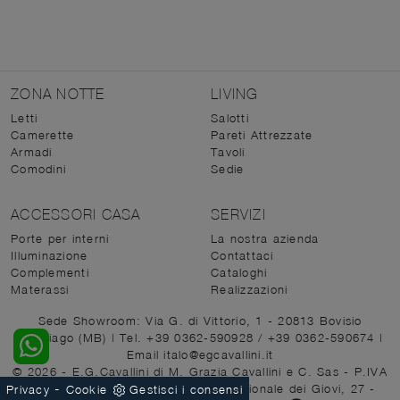
ZONA NOTTE
LIVING
Letti
Salotti
Camerette
Pareti Attrezzate
Armadi
Tavoli
Comodini
Sedie
ACCESSORI CASA
SERVIZI
Porte per interni
La nostra azienda
Illuminazione
Contattaci
Complementi
Cataloghi
Materassi
Realizzazioni
Sede Showroom: Via G. di Vittorio, 1 - 20813 Bovisio
Masciago (MB)
|
Tel. +39 0362-590928
/
+39 0362-590674
|
Email italo@egcavallini.it
© 2026 - E.G.Cavallini di M. Grazia Cavallini e C. Sas - P.IVA
-
00684330962 |
Sede Legale: Via Nazionale dei Giovi, 27 -
Privacy
Cookie
Gestisci i consensi