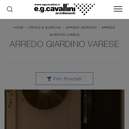
-
-
-
HOME
UFFICIO E GIARDINO
ARREDO GIARDINO
ARREDO
GIARDINO VARESE
ARREDO GIARDINO VARESE
Filtri Risultati