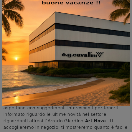
PRODOTTI PER ESTERNI
MARCA
MATERIALE
I PIÙ VISTI A :
ARREDO GIARDINO ART NOVA
Attualmente impreziosire i locali interni con classe e
charme, con attenzione verso differenti finiture e
particolari attuali, è di rilievo. Sei intenzionato a
allestire i tuoi spazi con
Arredo Giardino
di firme
eccellenti, con lo scopo di unire design unico e
materiali di prima scelta? I nostri arredatori ti
aspettano con suggerimenti interessanti per tenerti
informato riguardo le ultime novità nel settore,
riguardanti altresì l'Arredo Giardino
Art Nova
. Ti
accoglieremo in negozio: ti mostreremo quanto è facile