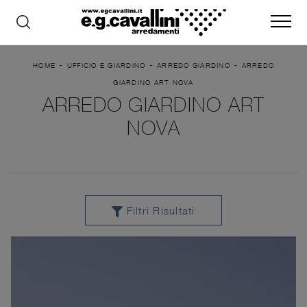
-
-
-
HOME
UFFICIO E GIARDINO
ARREDO GIARDINO
ARREDO
GIARDINO ART NOVA
ARREDO GIARDINO ART
NOVA
Filtri Risultati