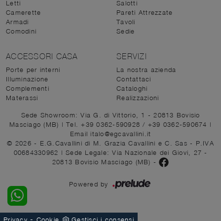
Letti
Salotti
Camerette
Pareti Attrezzate
Armadi
Tavoli
Comodini
Sedie
ACCESSORI CASA
SERVIZI
Porte per interni
La nostra azienda
Illuminazione
Contattaci
Complementi
Cataloghi
Materassi
Realizzazioni
Sede Showroom: Via G. di Vittorio, 1 - 20813 Bovisio
Masciago (MB)
|
Tel. +39 0362-590928
/
+39 0362-590674
|
Email italo@egcavallini.it
© 2026 - E.G.Cavallini di M. Grazia Cavallini e C. Sas - P.IVA
00684330962 |
Sede Legale: Via Nazionale dei Giovi, 27 -
20813 Bovisio Masciago (MB)
-
Powered by
-
Privacy
Cookie
Gestisci i consensi