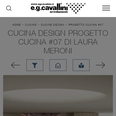
-
-
-
HOME
CUCINE
CUCINE DESIGN
PROGETTO CUCINA #07
CUCINA DESIGN PROGETTO
CUCINA #07 DI LAURA
MERONI