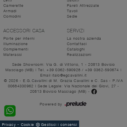
Camerette
Pareti Attrezzate
Armadi
Tavoli
Comodini
Sedie
ACCESSORI CASA
SERVIZI
Porte per interni
La nostra azienda
Illuminazione
Contattaci
Complementi
Cataloghi
Materassi
Realizzazioni
Sede Showroom: Via G. di Vittorio, 1 - 20813 Bovisio
Masciago (MB)
|
Tel. +39 0362-590928
/
+39 0362-590674
|
Email italo@egcavallini.it
© 2026 - E.G.Cavallini di M. Grazia Cavallini e C. Sas - P.IVA
00684330962 |
Sede Legale: Via Nazionale dei Giovi, 27 -
20813 Bovisio Masciago (MB)
-
Powered by
-
Privacy
Cookie
Gestisci i consensi