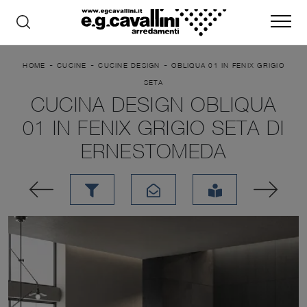
-
-
-
HOME
CUCINE
CUCINE DESIGN
OBLIQUA 01 IN FENIX GRIGIO
SETA
CUCINA DESIGN OBLIQUA
01 IN FENIX GRIGIO SETA DI
ERNESTOMEDA