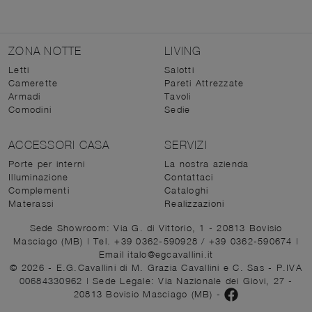
ZONA NOTTE
LIVING
Letti
Salotti
Camerette
Pareti Attrezzate
Armadi
Tavoli
Comodini
Sedie
ACCESSORI CASA
SERVIZI
Porte per interni
La nostra azienda
Illuminazione
Contattaci
Complementi
Cataloghi
Materassi
Realizzazioni
Sede Showroom: Via G. di Vittorio, 1 - 20813 Bovisio
Masciago (MB)
|
Tel. +39 0362-590928
/
+39 0362-590674
|
Email italo@egcavallini.it
© 2026 - E.G.Cavallini di M. Grazia Cavallini e C. Sas - P.IVA
00684330962 |
Sede Legale: Via Nazionale dei Giovi, 27 -
20813 Bovisio Masciago (MB)
-