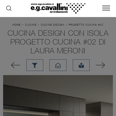
-
-
-
HOME
CUCINE
CUCINE DESIGN
PROGETTO CUCINA #02
CUCINA DESIGN CON ISOLA
PROGETTO CUCINA #02 DI
LAURA MERONI