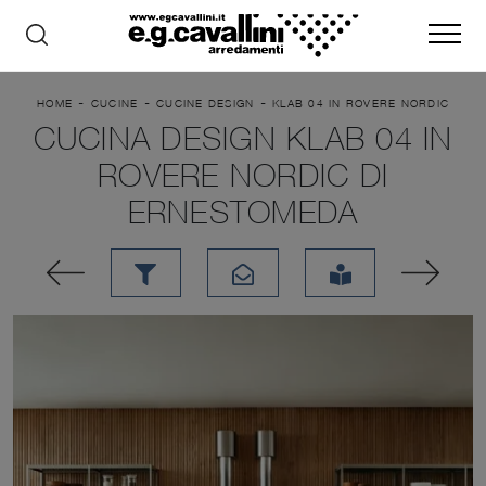
-
-
-
HOME
CUCINE
CUCINE DESIGN
KLAB 04 IN ROVERE NORDIC
CUCINA DESIGN KLAB 04 IN
ROVERE NORDIC DI
ERNESTOMEDA