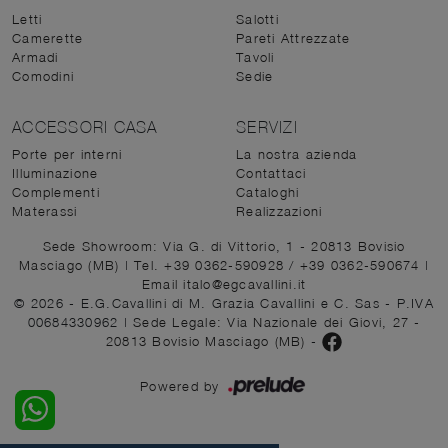
Letti
Salotti
Camerette
Pareti Attrezzate
Armadi
Tavoli
Comodini
Sedie
ACCESSORI CASA
SERVIZI
Porte per interni
La nostra azienda
Illuminazione
Contattaci
Complementi
Cataloghi
Materassi
Realizzazioni
Sede Showroom: Via G. di Vittorio, 1 - 20813 Bovisio
Masciago (MB)
|
Tel. +39 0362-590928
/
+39 0362-590674
|
Email italo@egcavallini.it
© 2026 - E.G.Cavallini di M. Grazia Cavallini e C. Sas - P.IVA
00684330962 |
Sede Legale: Via Nazionale dei Giovi, 27 -
20813 Bovisio Masciago (MB)
-
Powered by