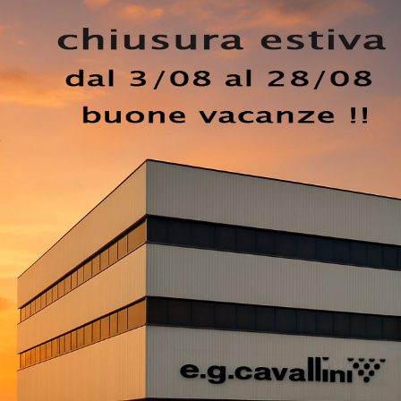
la fabbricazione di arredi attuali, con cui tutta la clientel
azioni e palette cromatica. Le
Cucine Design in laccato
nel corso del tempo, garantendo un ottimo effetto estetico
 desideri ammobiliare la tua casa con mobili e complement
nostra è quello di optare per la Cucina Design con penisola
EZZO