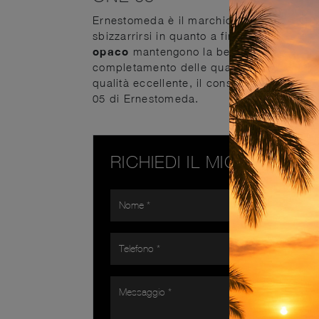
Ernestomeda è il marchio specializzato nel
sbizzarrirsi in quanto a finiture, conform
opaco
mantengono la bellezza originaria 
completamento delle qualità pratiche. Se
qualità eccellente, il consiglio da parte 
05 di Ernestomeda.
RICHIEDI IL MIGLIOR PR