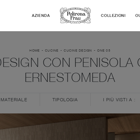
AZIENDA
COLLEZIONI
O
-
-
-
HOME
CUCINE
CUCINE DESIGN
ONE 05
ESIGN CON PENISOLA 
ERNESTOMEDA
MATERIALE
TIPOLOGIA
I PIÙ VISTI A :