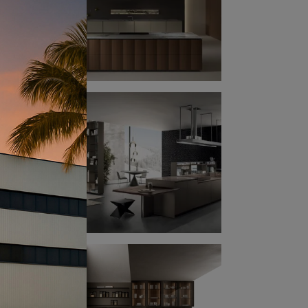
a può
 a
i di
 One