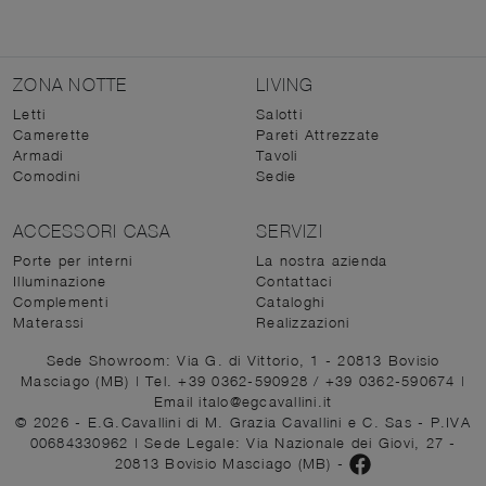
ZONA NOTTE
LIVING
Letti
Salotti
Camerette
Pareti Attrezzate
Armadi
Tavoli
Comodini
Sedie
ACCESSORI CASA
SERVIZI
Porte per interni
La nostra azienda
Illuminazione
Contattaci
Complementi
Cataloghi
Materassi
Realizzazioni
Sede Showroom: Via G. di Vittorio, 1 - 20813 Bovisio
Masciago (MB)
|
Tel. +39 0362-590928
/
+39 0362-590674
|
Email italo@egcavallini.it
© 2026 - E.G.Cavallini di M. Grazia Cavallini e C. Sas - P.IVA
00684330962 |
Sede Legale: Via Nazionale dei Giovi, 27 -
20813 Bovisio Masciago (MB)
-