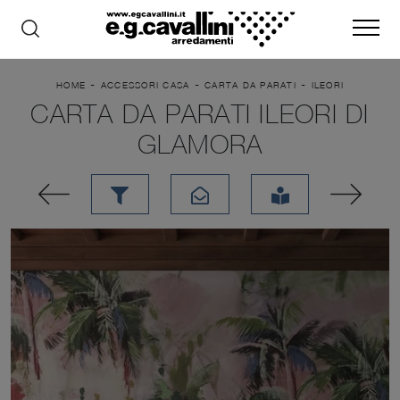
-
-
-
HOME
ACCESSORI CASA
CARTA DA PARATI
ILEORI
CARTA DA PARATI ILEORI DI
GLAMORA