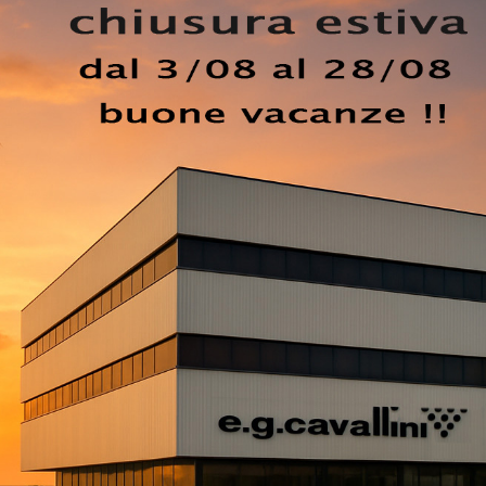
ati. In showroom potrai toccare con mano le più belle
to della pluriennale esperienza dei migliori brand nel cam
esta di Glamora, è realizzata con materiali pregiati, cos
ienda. Fra le svariate proposte che presentiamo, la Carta da
di gusto e design ai muri della tua casa.
EZZO