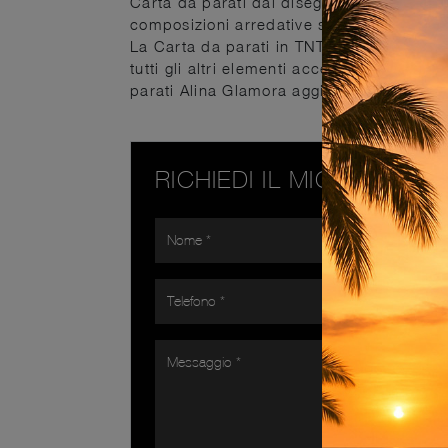
Carta da parati dai disegni grafici raffin
composizioni arredative sul mercato, frut
La Carta da parati in TNT design, come qu
tutti gli altri elementi accessori dell'az
parati Alina Glamora aggiungerà un tocco 
RICHIEDI IL MIGLIOR PR