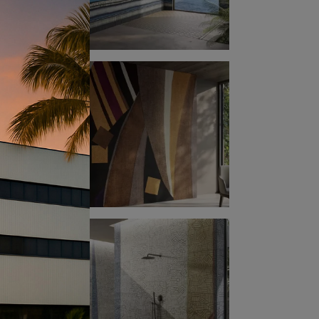
po.
ì come