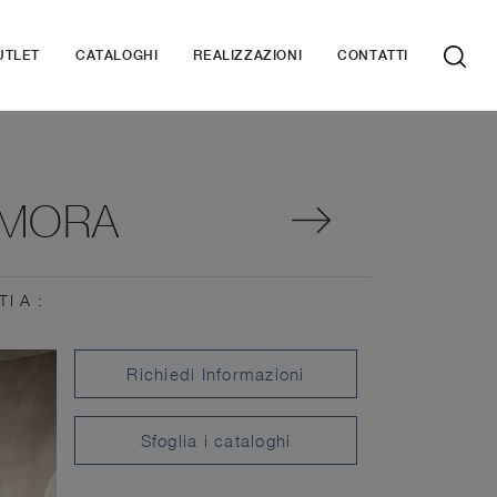
UTLET
CATALOGHI
REALIZZAZIONI
CONTATTI
AMORA
TI A :
Richiedi Informazioni
Sfoglia i cataloghi