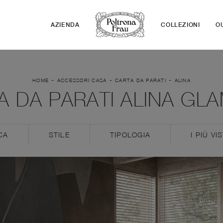
AZIENDA
COLLEZIONI
O
-
-
-
HOME
ACCESSORI CASA
CARTA DA PARATI
ALINA
A DA PARATI ALINA GL
CA
STILE
TIPOLOGIA
I PIÙ VIS