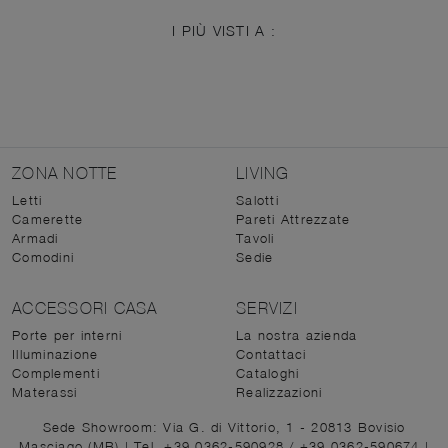
I PIÙ VISTI A :
ZONA NOTTE
LIVING
Letti
Salotti
Camerette
Pareti Attrezzate
Armadi
Tavoli
Comodini
Sedie
ACCESSORI CASA
SERVIZI
Porte per interni
La nostra azienda
Illuminazione
Contattaci
Complementi
Cataloghi
Materassi
Realizzazioni
Sede Showroom: Via G. di Vittorio, 1 - 20813 Bovisio
Masciago (MB)
|
Tel. +39 0362-590928
/
+39 0362-590674
|