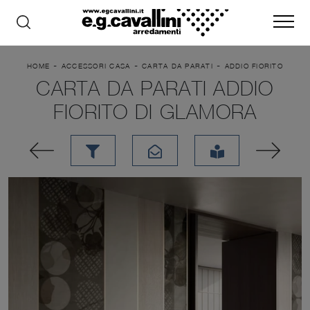
-
-
-
HOME
ACCESSORI CASA
CARTA DA PARATI
ADDIO FIORITO
CARTA DA PARATI ADDIO
FIORITO DI GLAMORA