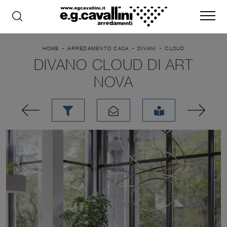
-
-
-
HOME
ARREDAMENTO CASA
DIVANI
CLOUD
DIVANO CLOUD DI ART
NOVA