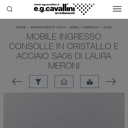
-
-
-
HOME
ARREDAMENTO CASA
MOBILI INGRESSO
SA06
MOBILE INGRESSO
CONSOLLE IN CRISTALLO E
ACCIAIO SA06 DI LAURA
MERONI