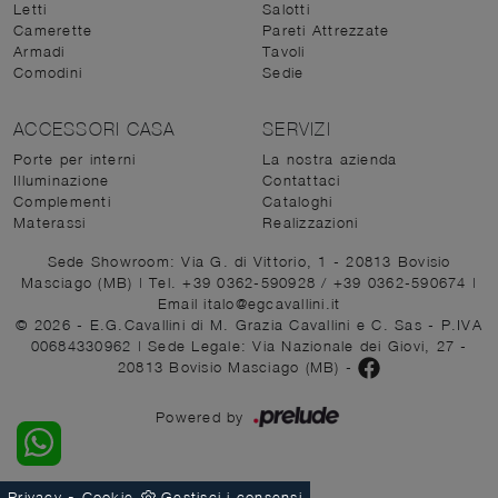
Letti
Salotti
Camerette
Pareti Attrezzate
Armadi
Tavoli
Comodini
Sedie
ACCESSORI CASA
SERVIZI
Porte per interni
La nostra azienda
Illuminazione
Contattaci
Complementi
Cataloghi
Materassi
Realizzazioni
Sede Showroom: Via G. di Vittorio, 1 - 20813 Bovisio
Masciago (MB)
|
Tel. +39 0362-590928
/
+39 0362-590674
|
Email italo@egcavallini.it
© 2026 - E.G.Cavallini di M. Grazia Cavallini e C. Sas - P.IVA
00684330962 |
Sede Legale: Via Nazionale dei Giovi, 27 -
20813 Bovisio Masciago (MB)
-
Powered by
-
Privacy
Cookie
Gestisci i consensi