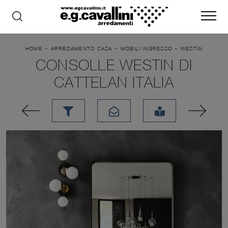
-
-
-
HOME
ARREDAMENTO CASA
MOBILI INGRESSO
WESTIN
CONSOLLE WESTIN DI
CATTELAN ITALIA