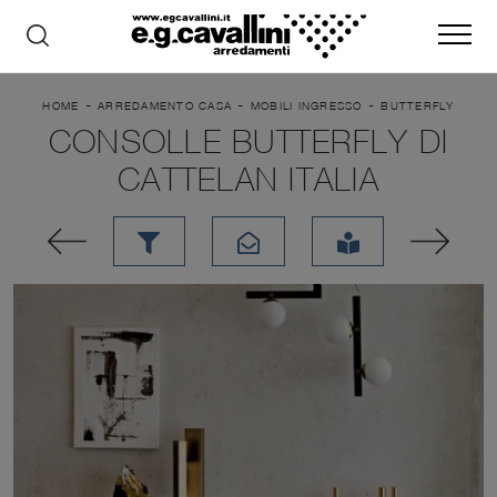
-
-
-
HOME
ARREDAMENTO CASA
MOBILI INGRESSO
BUTTERFLY
CONSOLLE BUTTERFLY DI
CATTELAN ITALIA