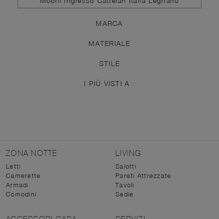
Mobili ingresso Cattelan Italia Legnano
MARCA
MATERIALE
STILE
I PIÙ VISTI A :
ZONA NOTTE
LIVING
Letti
Salotti
Camerette
Pareti Attrezzate
Armadi
Tavoli
Comodini
Sedie
ACCESSORI CASA
SERVIZI