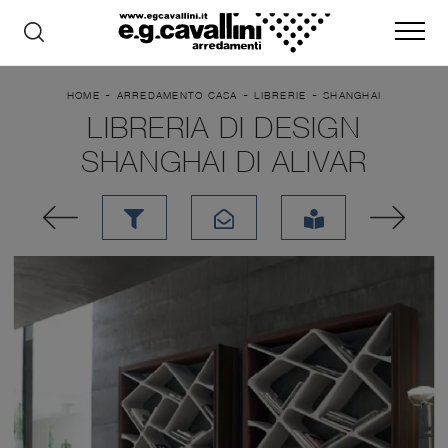
-
-
-
HOME
ARREDAMENTO CASA
LIBRERIE
SHANGHAI
LIBRERIA DI DESIGN
SHANGHAI DI ALIVAR