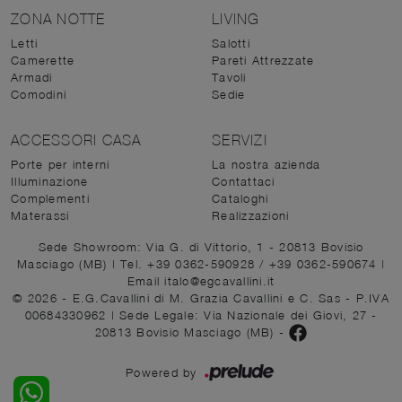
ZONA NOTTE
LIVING
Letti
Salotti
Camerette
Pareti Attrezzate
Armadi
Tavoli
Comodini
Sedie
ACCESSORI CASA
SERVIZI
Porte per interni
La nostra azienda
Illuminazione
Contattaci
Complementi
Cataloghi
Materassi
Realizzazioni
Sede Showroom: Via G. di Vittorio, 1 - 20813 Bovisio
Masciago (MB)
|
Tel. +39 0362-590928
/
+39 0362-590674
|
Email italo@egcavallini.it
© 2026 - E.G.Cavallini di M. Grazia Cavallini e C. Sas - P.IVA
00684330962 |
Sede Legale: Via Nazionale dei Giovi, 27 -
20813 Bovisio Masciago (MB)
-
Powered by