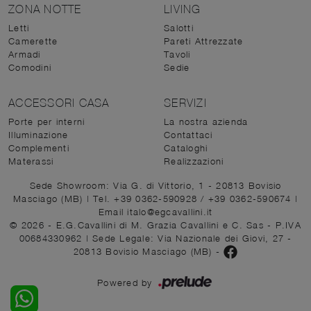
ZONA NOTTE
LIVING
Letti
Salotti
Camerette
Pareti Attrezzate
Armadi
Tavoli
Comodini
Sedie
ACCESSORI CASA
SERVIZI
Porte per interni
La nostra azienda
Illuminazione
Contattaci
Complementi
Cataloghi
Materassi
Realizzazioni
Sede Showroom: Via G. di Vittorio, 1 - 20813 Bovisio
Masciago (MB)
|
Tel. +39 0362-590928
/
+39 0362-590674
|
Email italo@egcavallini.it
© 2026 - E.G.Cavallini di M. Grazia Cavallini e C. Sas - P.IVA
00684330962 |
Sede Legale: Via Nazionale dei Giovi, 27 -
20813 Bovisio Masciago (MB)
-
Powered by