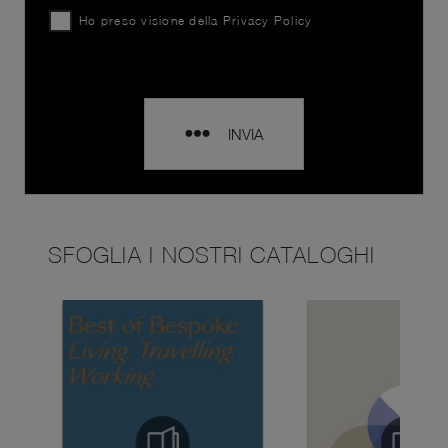
Ho preso visione della
Privacy Policy
INVIA
SFOGLIA I NOSTRI CATALOGHI