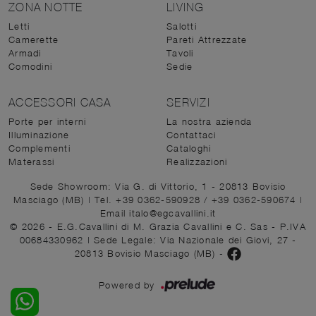
ZONA NOTTE
LIVING
Letti
Salotti
Camerette
Pareti Attrezzate
Armadi
Tavoli
Comodini
Sedie
ACCESSORI CASA
SERVIZI
Porte per interni
La nostra azienda
Illuminazione
Contattaci
Complementi
Cataloghi
Materassi
Realizzazioni
Sede Showroom: Via G. di Vittorio, 1 - 20813 Bovisio
Masciago (MB)
|
Tel. +39 0362-590928
/
+39 0362-590674
|
Email italo@egcavallini.it
© 2026 - E.G.Cavallini di M. Grazia Cavallini e C. Sas - P.IVA
00684330962 |
Sede Legale: Via Nazionale dei Giovi, 27 -
20813 Bovisio Masciago (MB)
-
Powered by