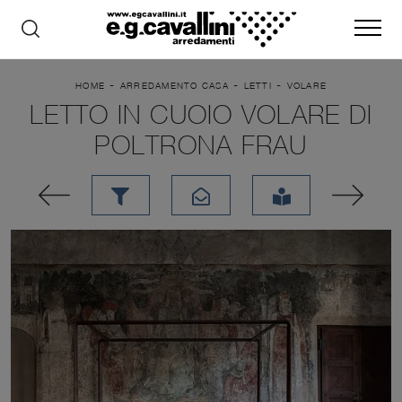
-
-
-
HOME
ARREDAMENTO CASA
LETTI
VOLARE
LETTO IN CUOIO VOLARE DI
POLTRONA FRAU