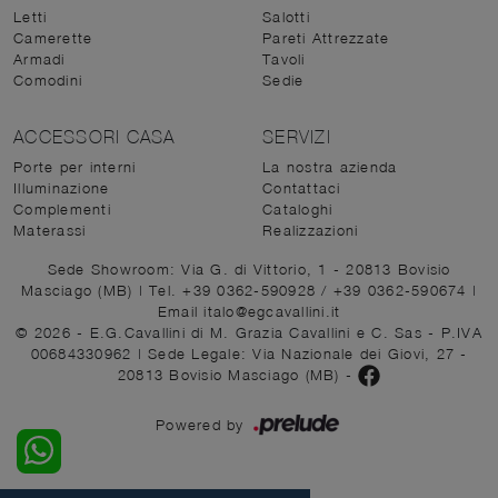
Letti
Salotti
Camerette
Pareti Attrezzate
Armadi
Tavoli
Comodini
Sedie
ACCESSORI CASA
SERVIZI
Porte per interni
La nostra azienda
Illuminazione
Contattaci
Complementi
Cataloghi
Materassi
Realizzazioni
Sede Showroom: Via G. di Vittorio, 1 - 20813 Bovisio
Masciago (MB)
|
Tel. +39 0362-590928
/
+39 0362-590674
|
Email italo@egcavallini.it
© 2026 - E.G.Cavallini di M. Grazia Cavallini e C. Sas - P.IVA
00684330962 |
Sede Legale: Via Nazionale dei Giovi, 27 -
20813 Bovisio Masciago (MB)
-
Powered by