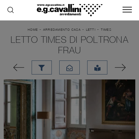
-
-
-
HOME
ARREDAMENTO CASA
LETTI
TIMES
LETTO TIMES DI POLTRONA
FRAU