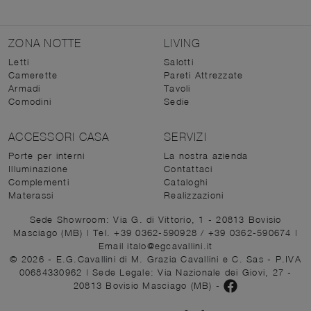
ZONA NOTTE
LIVING
Letti
Salotti
Camerette
Pareti Attrezzate
Armadi
Tavoli
Comodini
Sedie
ACCESSORI CASA
SERVIZI
Porte per interni
La nostra azienda
Illuminazione
Contattaci
Complementi
Cataloghi
Materassi
Realizzazioni
Sede Showroom: Via G. di Vittorio, 1 - 20813 Bovisio
Masciago (MB)
|
Tel. +39 0362-590928
/
+39 0362-590674
|
Email italo@egcavallini.it
© 2026 - E.G.Cavallini di M. Grazia Cavallini e C. Sas - P.IVA
00684330962 |
Sede Legale: Via Nazionale dei Giovi, 27 -
20813 Bovisio Masciago (MB)
-