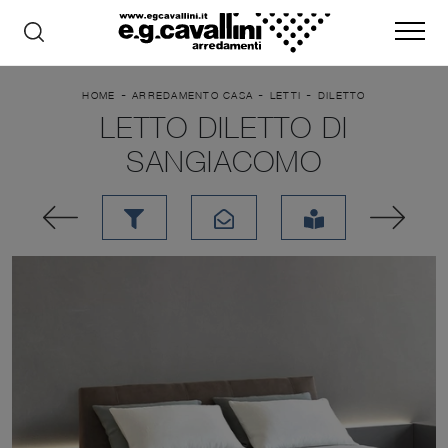
-
-
-
HOME
ARREDAMENTO CASA
LETTI
DILETTO
LETTO DILETTO DI
SANGIACOMO