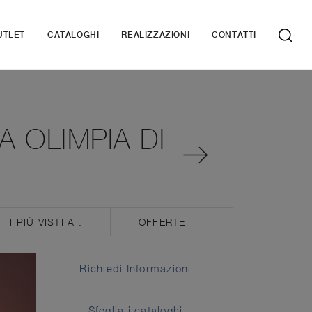
UTLET
CATALOGHI
REALIZZAZIONI
CONTATTI
 OLIMPIA DI
I PIÙ VISTI A :
OFFERTE
Richiedi Informazioni
Sfoglia i cataloghi