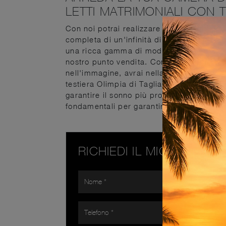
LETTI MATRIMONIALI CON 
Con noi potrai realizzare la camera da le
completa di un'infinità di accessori mode
una ricca gamma di modelli matrimoniali c
nostro punto vendita. Con i Letti matrimon
nell'immagine, avrai nella tua camera da 
testiera Olimpia di Tagliabue Mobili: si r
garantire il sonno più profondo tutte le not
fondamentali per garantire un riposo sere
RICHIEDI IL MIGLIOR PR