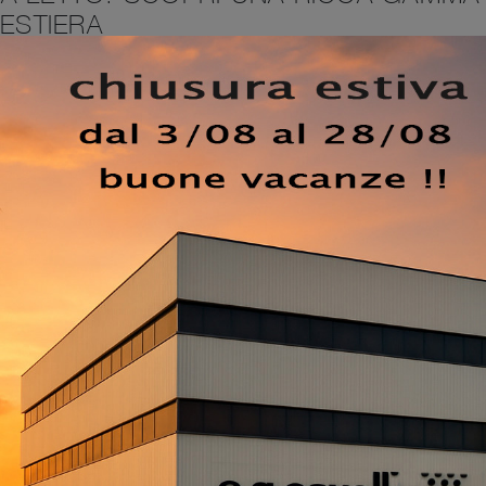
TESTIERA
tto proprio come l'avevi sognata, bella e funzionale nonché
rni. Il noto e conosciuto brand è lo specialista del buon so
on testiera, anche realizzati in melaminico, ti aspetta nel
iali in melaminico di Tagliabue Mobili, tra cui il modello
letto un arredo bello e accogliente. Letto matrimoniale con
ivelerà l'ideale per spazi moderni, è una proposta pensata 
ti. I Letti sono i protagonisti di ogni zona notte, arredi
no e rigenerante e il giusto supporto per la colonna verteb
EZZO