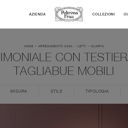
AZIENDA
COLLEZIONI
O
-
-
-
HOME
ARREDAMENTO CASA
LETTI
OLIMPIA
IMONIALE CON TESTIERA
TAGLIABUE MOBILI
MISURA
STILE
TIPOLOGIA