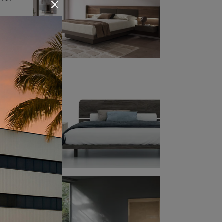
nno:
per
rale.