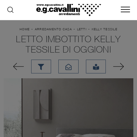
-
-
-
HOME
ARREDAMENTO CASA
LETTI
KELLY TESSILE
LETTO IMBOTTITO KELLY
TESSILE DI OGGIONI