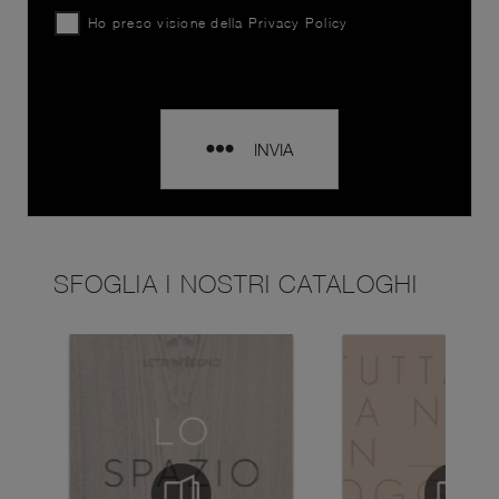
Ho preso visione della
Privacy Policy
INVIA
SFOGLIA I NOSTRI CATALOGHI