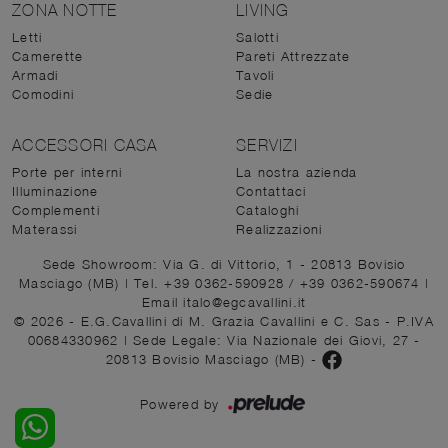
ZONA NOTTE
LIVING
Letti
Salotti
Camerette
Pareti Attrezzate
Armadi
Tavoli
Comodini
Sedie
ACCESSORI CASA
SERVIZI
Porte per interni
La nostra azienda
Illuminazione
Contattaci
Complementi
Cataloghi
Materassi
Realizzazioni
Sede Showroom: Via G. di Vittorio, 1 - 20813 Bovisio
Masciago (MB)
|
Tel. +39 0362-590928
/
+39 0362-590674
|
Email italo@egcavallini.it
© 2026 - E.G.Cavallini di M. Grazia Cavallini e C. Sas - P.IVA
00684330962 |
Sede Legale: Via Nazionale dei Giovi, 27 -
20813 Bovisio Masciago (MB)
-
Powered by