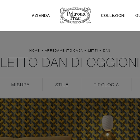
AZIENDA
COLLEZIONI
O
-
-
-
HOME
ARREDAMENTO CASA
LETTI
DAN
LETTO DAN DI OGGIONI
MISURA
STILE
TIPOLOGIA