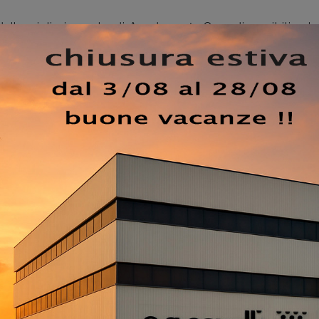
 delle migliori marche di Arredamento Casa disponibili nel
amera da letto. La camera da letto è l'ambiente di casa che
nterno per eccellenza dedicato al relax, alla distensione e 
a le più belle soluzioni della marca, specialista del riposo,
un design unico. Nel nostro sito potrai trovare le migliori
ati nell'arredo per la camera da letto, con un’ampia possibi
abbinamenti, accessori e molto altro. Se desideri assicurar
ax, scegli i Letti matrimoniali moderni in tessuto come il
EZZO