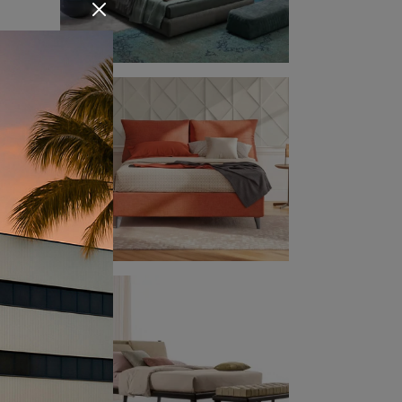
 più
alla
lità
ti il