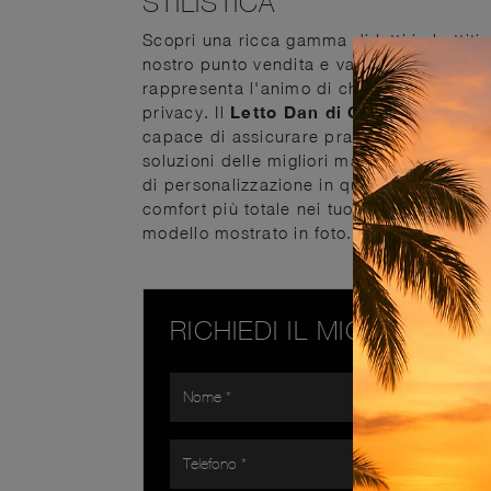
STILISTICA
Scopri una ricca gamma di letti imbottiti
nostro punto vendita e valorizza la tua c
rappresenta l'animo di chi la frequenta, i
privacy. Il
Letto Dan di Oggioni
è una tr
capace di assicurare praticità, comfort e 
soluzioni delle migliori marche specializz
di personalizzazione in quanto a cromie e 
comfort più totale nei tuoi momenti di rel
modello mostrato in foto.
RICHIEDI IL MIGLIOR PR