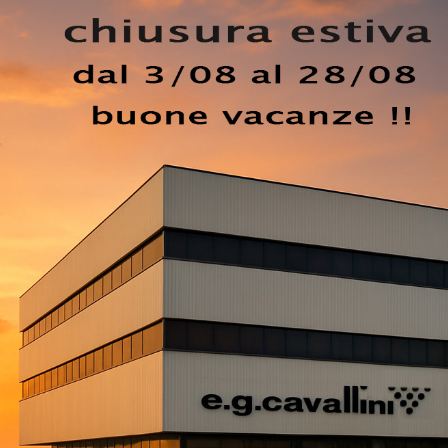
e arreda la tua zona notte come l'hai sempre sognata. Nel
go di mobili e oggetti accessori per la zona notte, tra cui a
ulla nostra serie di Comodini, comò e settimini design del
na notte con il gruppo notte che hai sempre sognato. Eleg
tenti, spazio contenitivo: nei Comodini design che mostriam
EZZO