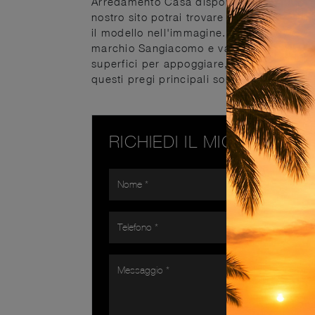
Arredamento Casa disponibili in negozio 
nostro sito potrai trovare un ricco catalo
il modello nell'immagine. Scopri di più s
marchio Sangiacomo e valorizza la tua zo
superfici per appoggiare, strutture resis
questi pregi principali sono assicurati.
RICHIEDI IL MIGLIOR PR