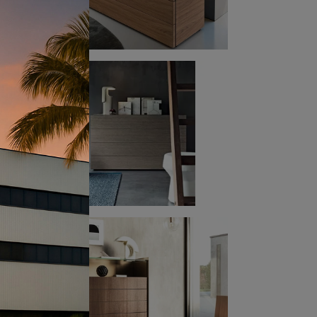
nche
anti
o