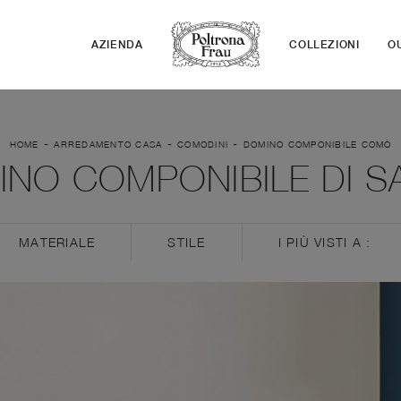
AZIENDA
COLLEZIONI
O
-
-
-
HOME
ARREDAMENTO CASA
COMODINI
DOMINO COMPONIBILE COMÒ
NO COMPONIBILE DI 
MATERIALE
STILE
I PIÙ VISTI A :