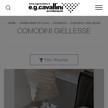
-
-
-
HOME
ARREDAMENTO CASA
COMODINI
COMODINI GIELLESSE
COMODINI GIELLESSE
Filtri Risultati