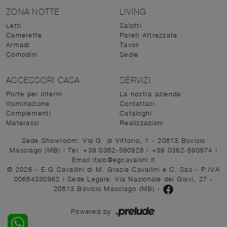
ZONA NOTTE
LIVING
Letti
Salotti
Camerette
Pareti Attrezzate
Armadi
Tavoli
Comodini
Sedie
ACCESSORI CASA
SERVIZI
Porte per interni
La nostra azienda
Illuminazione
Contattaci
Complementi
Cataloghi
Materassi
Realizzazioni
Sede Showroom: Via G. di Vittorio, 1 - 20813 Bovisio
Masciago (MB)
|
Tel. +39 0362-590928
/
+39 0362-590674
|
Email italo@egcavallini.it
© 2026 - E.G.Cavallini di M. Grazia Cavallini e C. Sas - P.IVA
00684330962 |
Sede Legale: Via Nazionale dei Giovi, 27 -
20813 Bovisio Masciago (MB)
-
Powered by