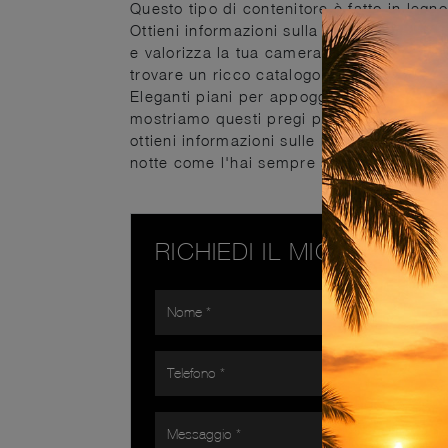
Questo tipo di contenitore è fatto in legno
Ottieni informazioni sulla nostra linea d
e valorizza la tua camera da letto con il
trovare un ricco catalogo di mobili e ogget
Eleganti piani per appoggiare, strutture 
mostriamo questi pregi principali sono as
ottieni informazioni sulle migliori soluzi
notte come l'hai sempre sognata.
RICHIEDI IL MIGLIOR PR