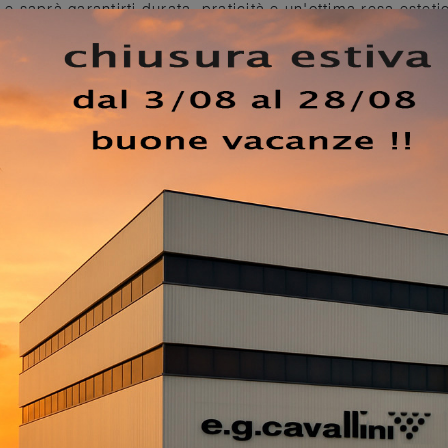
 e saprà garantirti durata, praticità e un'ottima resa esteti
i Comodini, comò e settimini moderni dell'azienda Poltrona 
 gruppo notte che hai sempre sognato. Nel nostro sito potrai
ti accessori per la zona notte, tra cui anche il modello in 
resistenti, superficie per contenere: nei Comodini moderni 
sicurati.
Gruppo Notte Obi di Poltrona Frau
: contattaci 
oni di Arredamento Casa disponibili da noi e arreda la tua z
EZZO