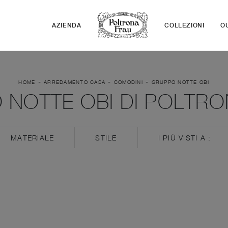
AZIENDA
COLLEZIONI
O
-
-
-
HOME
ARREDAMENTO CASA
COMODINI
GRUPPO NOTTE OBI
 NOTTE OBI DI POLTRO
MATERIALE
STILE
I PIÙ VISTI A :