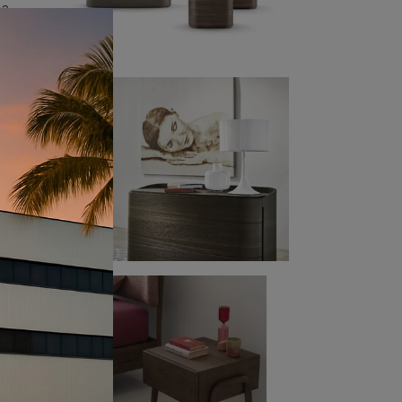
ca.
Frau
foto.
che
e
ona