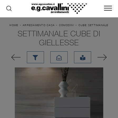
-
-
-
HOME
ARREDAMENTO CASA
COMODINI
CUBE SETTIMANALE
SETTIMANALE CUBE DI
GIELLESSE