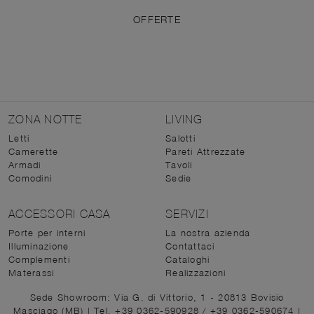
OFFERTE
ZONA NOTTE
LIVING
Letti
Salotti
Camerette
Pareti Attrezzate
Armadi
Tavoli
Comodini
Sedie
ACCESSORI CASA
SERVIZI
Porte per interni
La nostra azienda
Illuminazione
Contattaci
Complementi
Cataloghi
Materassi
Realizzazioni
Sede Showroom: Via G. di Vittorio, 1 - 20813 Bovisio
Masciago (MB)
|
Tel. +39 0362-590928
/
+39 0362-590674
|