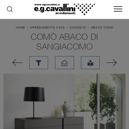
-
-
-
HOME
ARREDAMENTO CASA
COMODINI
ABACO COMÒ
COMÒ ABACO DI
SANGIACOMO