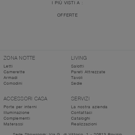
I PIÙ VISTI A :
OFFERTE
ZONA NOTTE
LIVING
Letti
Salotti
Camerette
Pareti Attrezzate
Armadi
Tavoli
Comodini
Sedie
ACCESSORI CASA
SERVIZI
Porte per interni
La nostra azienda
Illuminazione
Contattaci
Complementi
Cataloghi
Materassi
Realizzazioni
Sede Showroom: Via G. di Vittorio, 1 - 20813 Bovisio