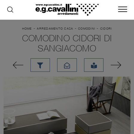
-
-
-
HOME
ARREDAMENTO CASA
COMODINI
CIDORI
COMODINO CIDORI DI
SANGIACOMO