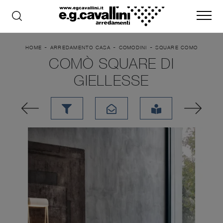
-
-
-
HOME
ARREDAMENTO CASA
COMODINI
SQUARE COMO
COMÒ SQUARE DI
GIELLESSE