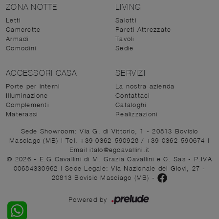
ZONA NOTTE
LIVING
Letti
Salotti
Camerette
Pareti Attrezzate
Armadi
Tavoli
Comodini
Sedie
ACCESSORI CASA
SERVIZI
Porte per interni
La nostra azienda
Illuminazione
Contattaci
Complementi
Cataloghi
Materassi
Realizzazioni
Sede Showroom: Via G. di Vittorio, 1 - 20813 Bovisio
Masciago (MB)
|
Tel. +39 0362-590928
/
+39 0362-590674
|
Email italo@egcavallini.it
© 2026 - E.G.Cavallini di M. Grazia Cavallini e C. Sas - P.IVA
00684330962 |
Sede Legale: Via Nazionale dei Giovi, 27 -
20813 Bovisio Masciago (MB)
-
Powered by