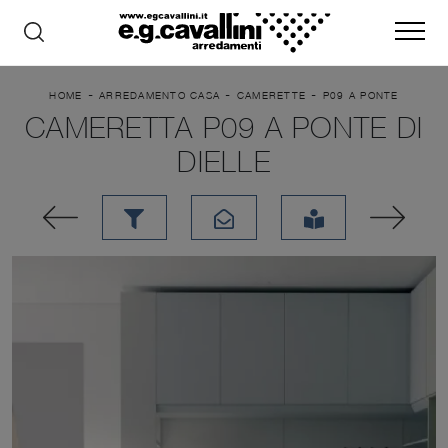
-
-
-
HOME
ARREDAMENTO CASA
CAMERETTE
P09 A PONTE
CAMERETTA P09 A PONTE DI
DIELLE