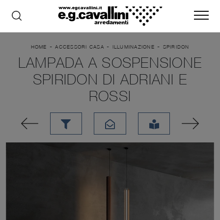
-
-
-
HOME
ACCESSORI CASA
ILLUMINAZIONE
SPIRIDON
LAMPADA A SOSPENSIONE
SPIRIDON DI ADRIANI E
ROSSI