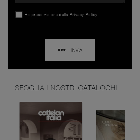
Ho preso visione della
Privacy Policy
INVIA
SFOGLIA I NOSTRI CATALOGHI