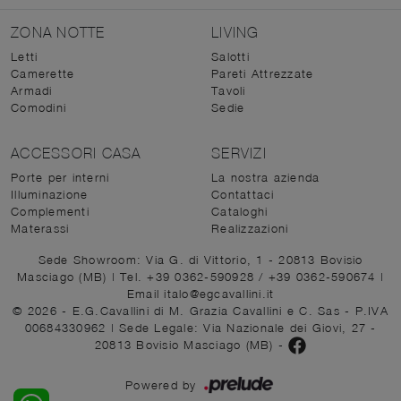
ZONA NOTTE
LIVING
Letti
Salotti
Camerette
Pareti Attrezzate
Armadi
Tavoli
Comodini
Sedie
ACCESSORI CASA
SERVIZI
Porte per interni
La nostra azienda
Illuminazione
Contattaci
Complementi
Cataloghi
Materassi
Realizzazioni
Sede Showroom: Via G. di Vittorio, 1 - 20813 Bovisio
Masciago (MB)
|
Tel. +39 0362-590928
/
+39 0362-590674
|
Email italo@egcavallini.it
© 2026 - E.G.Cavallini di M. Grazia Cavallini e C. Sas - P.IVA
00684330962 |
Sede Legale: Via Nazionale dei Giovi, 27 -
20813 Bovisio Masciago (MB)
-
Powered by