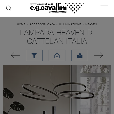
-
-
-
HOME
ACCESSORI CASA
ILLUMINAZIONE
HEAVEN
LAMPADA HEAVEN DI
CATTELAN ITALIA